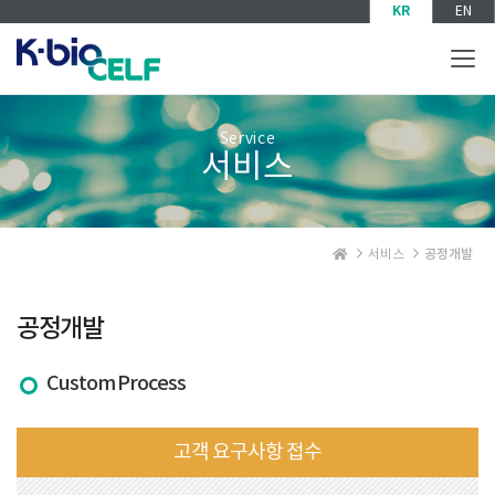
KR
EN
T
o
g
g
Service
l
서비스
e
n
a
v
공정개발
서비스
i
g
a
공정개발
t
i
o
Custom Process
n
고객 요구사항 접수